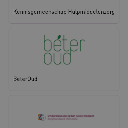
.vilans.nl
Kennisgemeenschap Hulpmiddelenzorg
CookieScriptConsent
11 maand
CookieScript
4 weke
www.vilans.nl
BeterOud
FPLC
.vilans.nl
20 uur