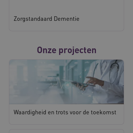
Zorgstandaard Dementie
ASLBSA
www.vilans.nl
Sessie
Onze projecten
ASLBSACORS
www.vilans.nl
Sessie
Waardigheid en trots voor de toekomst