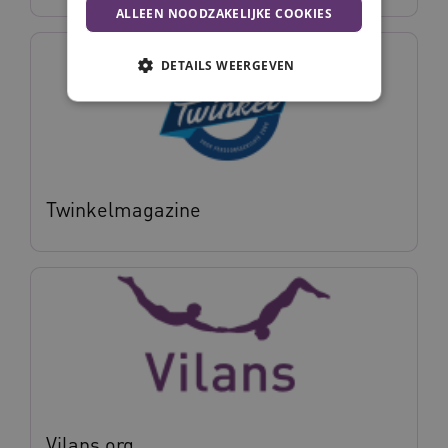
ALLEEN NOODZAKELIJKE COOKIES
DETAILS WEERGEVEN
Noodzakelijke cookies
Analytische cookies
Marketing cookies
Twinkelmagazine
Deze functionele en technische cookies zorgen
ervoor dat de website werkt. Deze cookies
worden altijd geplaatst en maken geen inbreuk
op uw privacy.
Naam
Provider
/
Domein
Vervalda
__Secure-ROLLOUT_TOKEN
.youtube.com
5 maande
weken
UMB_SESSION
www.vilans.nl
Sessie
Vilans.org