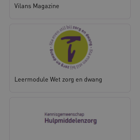
Vilans Magazine
BCSessionID
vilans.blueconic.net
11 maand
4 weke
ARRAffinity
Sessie
Microsoft
Corporation
.vilans.nl
Leermodule Wet zorg en dwang
ARRAffinitySameSite
Sessie
Microsoft
Corporation