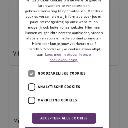
laten werken, te verbeteren en
gebruikerservaring te optimaliseren. Met deze
cookies verzamelen wij informatie over jou en
jouw internetgedrag op onze website, en
mogelijk ook buiten onze website. Hiermee
kunnen wij gerichte content aanbieden, video’s
afspelen en sociale media content promoten.
Hieronder kun je jouw voorkeuren zelf
instellen. Noodzakelijke cookies staan altijd
Vilans Hulpmiddelenwijzer
aan.
Lees meer hierover in onze
cookieverklaring.
NOODZAKELIJKE COOKIES
ANALYTISCHE COOKIES
MARKETING COOKIES
ACCEPTEER ALLE COOKIES
Mijn Vilans Protocollen