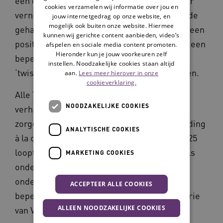
een overzicht van inspirerende verhalen over
cookies verzamelen wij informatie over jou en
vernieuwende en persoonsgerichte zorg in de
jouw internetgedrag op onze website, en
mogelijk ook buiten onze website. Hiermee
gehandicaptensector. Alle Twinkels hebben een
kunnen wij gerichte content aanbieden, video’s
positief effect op het leven van mensen met een
afspelen en sociale media content promoten.
Hieronder kun je jouw voorkeuren zelf
beperking en iedere organisatie heeft een
instellen. Noodzakelijke cookies staan altijd
‘twist’ doorgemaakt om haar doel te bereiken.
aan.
Lees meer hierover in onze
cookieverklaring.
Alle Twinkels zijn gemaakt met de ideeën,
NOODZAKELIJKE COOKIES
verhalen en kennis van de deelnemende
zorgorganisaties in het programma Begeleiding
ANALYTISCHE COOKIES
à la carte (2019-2021). In de periode 2023-2025
loopt het vervolg, Begeleiding à la carte 2, als
MARKETING COOKIES
onderdeel van de Toekomstagenda ‘Zorg en
ondersteuning voor mensen met een
ACCEPTEER ALLE COOKIES
beperking’, gesubsidieerd door het ministerie
ALLEEN NOODZAKELIJKE COOKIES
van VWS.