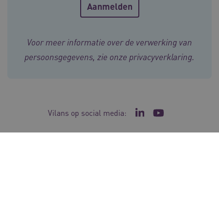
weken
__cf_bm
29 minut
Cloudflare Inc.
50 second
.vimeo.com
Voor meer informatie over de verwerking van
Google Privacy Policy
persoonsgegevens, zie onze
privacyverklaring
.
VISITOR_PRIVACY_METADATA
5 maande
YouTube
weken
.youtube.com
Vilans op social media:
Ga naar de LinkedIn p
Ga naar het YouT
Cookie-instellingen
Disclaimer
Privacyverklaring
Toegankelijkheidsverklaring
BCSessionID
vilans.blueconic.net
11 maand
© Vilans, 2026
4 weke