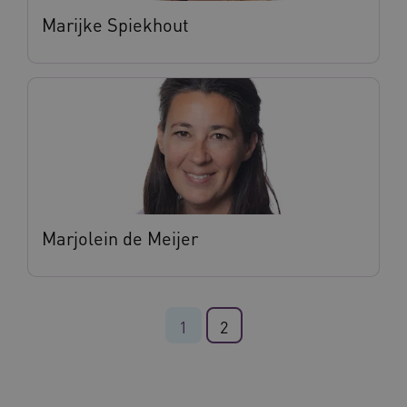
Marijke Spiekhout
BCSessionID
vilans.blueconic.net
11 maand
4 weke
ARRAffinity
Sessie
Microsoft
Corporation
Marjolein de Meijer
.vilans.nl
1
2
ARRAffinitySameSite
Sessie
Microsoft