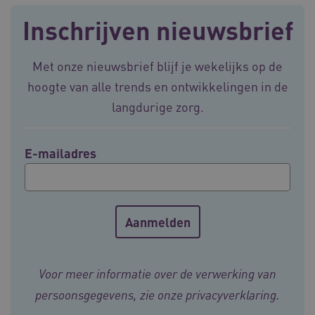
Corporation
.vilans.nl
Inschrijven nieuwsbrief
Met onze nieuwsbrief blijf je wekelijks op de
hoogte van alle trends en ontwikkelingen in de
langdurige zorg.
CookieScriptConsent
11 maand
CookieScript
4 weke
www.vilans.nl
E-mailadres
FPLC
.vilans.nl
20 uur
Voor meer informatie over de verwerking van
persoonsgegevens, zie onze
privacyverklaring
.