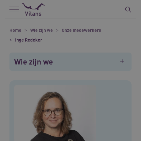
Naar hoofdinhoud
Naar footer
Home
Wie zijn we
Onze medewerkers
Inge Redeker
Wie zijn we