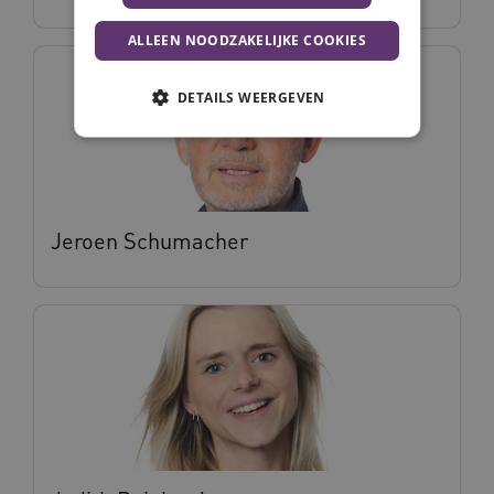
ALLEEN NOODZAKELIJKE COOKIES
DETAILS WEERGEVEN
Noodzakelijke cookies
Analytische cookies
Marketing cookies
Jeroen Schumacher
Deze functionele en technische cookies zorgen
ervoor dat de website werkt. Deze cookies
worden altijd geplaatst en maken geen inbreuk
op uw privacy.
Naam
Provider
/
Domein
Vervalda
__Secure-ROLLOUT_TOKEN
.youtube.com
5 maande
weken
UMB_SESSION
www.vilans.nl
Sessie