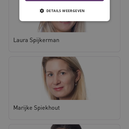
DETAILS WEERGEVEN
Noodzakelijke cookies
Analytische cookies
Laura Spijkerman
Marketing cookies
Deze functionele en technische cookies zorgen
ervoor dat de website werkt. Deze cookies
worden altijd geplaatst en maken geen inbreuk
op uw privacy.
Naam
Provider
/
Domein
Vervalda
__Secure-ROLLOUT_TOKEN
.youtube.com
5 maande
weken
UMB_SESSION
www.vilans.nl
Sessie
Marijke Spiekhout