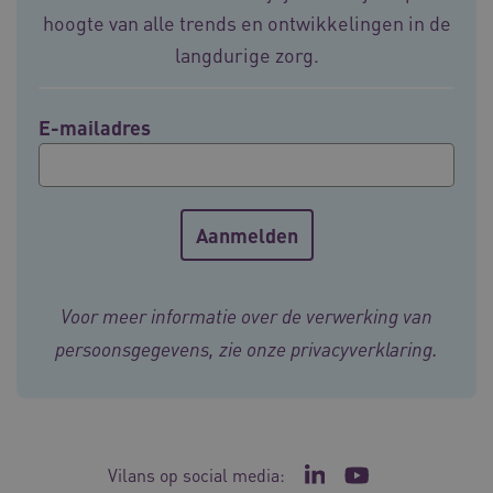
4 weke
hoogte van alle trends en ontwikkelingen in de
langdurige zorg.
E-mailadres
ARRAffinity
Sessie
Microsoft
Corporation
.vilans.nl
Voor meer informatie over de verwerking van
persoonsgegevens, zie onze
privacyverklaring
.
ARRAffinitySameSite
Sessie
Microsoft
Corporation
.vilans.nl
Vilans op social media:
Ga naar de LinkedIn p
Ga naar het YouT