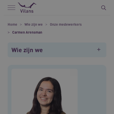
Naar hoofdinhoud
Naar footer
Home
Wie zijn we
Onze medewerkers
Carmen Arensman
Wie zijn we