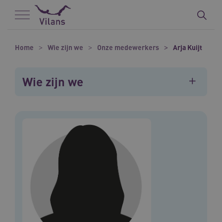
Naar hoofdinhoud
Naar footer
Home
Wie zijn we
Onze medewerkers
Arja Kuijt
Wie zijn we