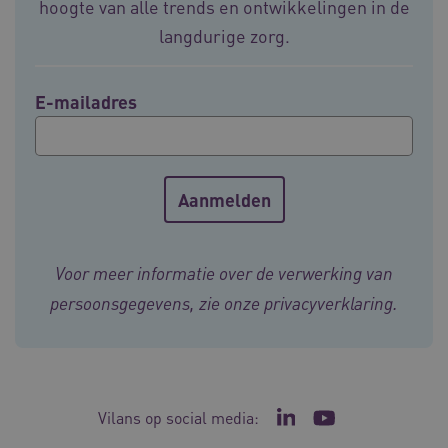
hoogte van alle trends en ontwikkelingen in de
Naam
Provider
/
Domein
Vervalda
langdurige zorg.
__Secure-ROLLOUT_TOKEN
.youtube.com
5 maande
weken
E-mailadres
UMB_SESSION
www.vilans.nl
Sessie
__Secure-YNID
.youtube.com
5 maande
weken
__cf_bm
29 minut
Cloudflare Inc.
Voor meer informatie over de verwerking van
50 second
.vimeo.com
persoonsgegevens, zie onze
privacyverklaring
.
Google Privacy Policy
VISITOR_PRIVACY_METADATA
5 maande
YouTube
Vilans op social media:
Ga naar de LinkedIn p
Ga naar het YouT
weken
.youtube.com