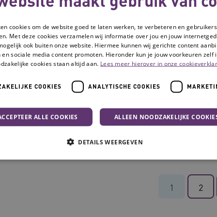
Cisca den Uijl
Conny Brouwe
ken cookies om de website goed te laten werken, te verbeteren en gebruikers
en. Met deze cookies verzamelen wij informatie over jou en jouw internetge
mogelijk ook buiten onze website. Hiermee kunnen wij gerichte content aanbi
 en sociale media content promoten. Hieronder kun je jouw voorkeuren zelf i
dzakelijke cookies staan altijd aan.
Lees meer hierover in onze cookieverklar
AKELIJKE COOKIES
ANALYTISCHE COOKIES
MARKETI
ACCEPTEER ALLE COOKIES
ALLEEN NOODZAKELIJKE COOKIE
Eline van Ooststroom
Janny Fidder
DETAILS WEERGEVEN
Noodzakelijke cookies
Analytische cookies
Marketing cookies
1
2
che cookies zorgen ervoor dat de website werkt. Deze cookies worden altijd geplaatst