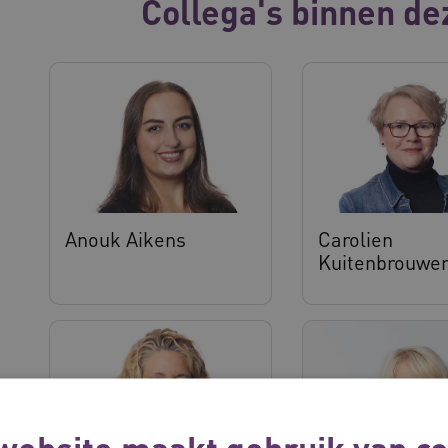
Collega's binnen de
Anouk Aikens
Carolien
Kuitenbrouwe
website maakt gebruik van co