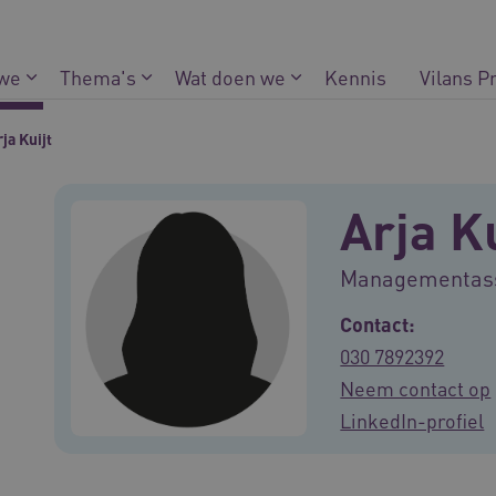
 we
Thema's
Wat doen we
Kennis
Vilans P
ja Kuijt
Arja Ku
Managementassi
Contact:
030 7892392
Neem contact op
LinkedIn-profiel