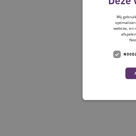
Wij gebrui
optimaliser
website, en 
afspelen
Noo
NOODZ
Deze functionele en technis
uw privacy.