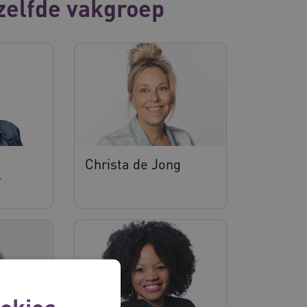
zelfde vakgroep
Christa de Jong
r
okies.