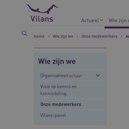
Naar hoofdinhoud
Naar footer
Actueel
Wie zijn
Home
Wie zijn we
Onze medewerkers
Ar
Wie zijn we
Organisatiestructuur
Visie op kennis en
kennisdeling
Onze medewerkers
Vilans-panel