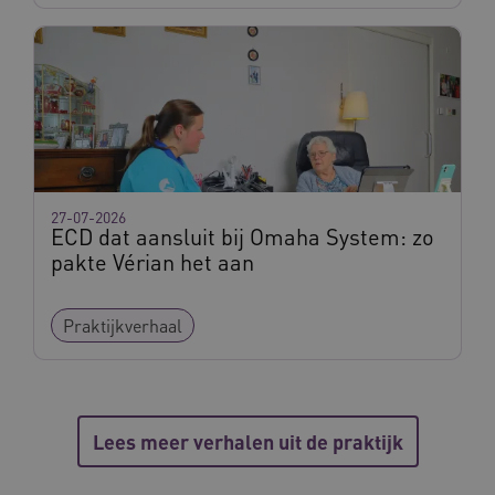
BCSessionID
vilans.blueconic.net
11 maand
4 weke
27-07-2026
ECD dat aansluit bij Omaha System: zo
pakte Vérian het aan
Praktijkverhaal
ARRAffinity
Sessie
Microsoft
Corporation
.vilans.nl
Lees meer verhalen uit de praktijk