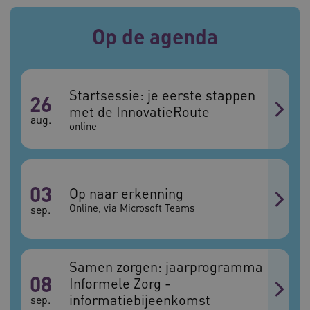
Op de agenda
ARRAffinitySameSite
Sessie
Microsoft
Corporation
.vilans.nl
Startsessie: je eerste stappen
26
met de InnovatieRoute
aug.
online
CookieScriptConsent
11 maand
CookieScript
4 weke
www.vilans.nl
03
Op naar erkenning
Online, via Microsoft Teams
sep.
Samen zorgen: jaarprogramma
08
Informele Zorg -
FPLC
.vilans.nl
20 uur
informatiebijeenkomst
sep.