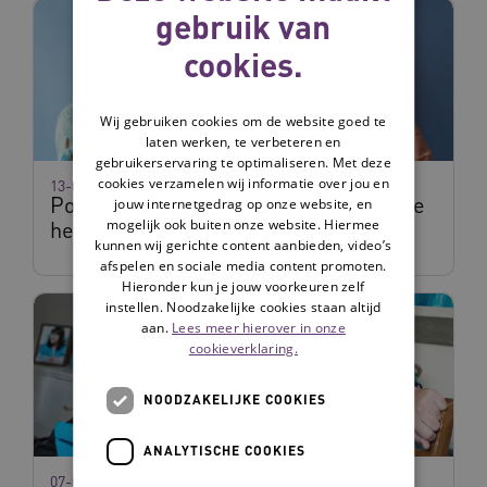
gebruik van
cookies.
Wij gebruiken cookies om de website goed te
laten werken, te verbeteren en
gebruikerservaring te optimaliseren. Met deze
cookies verzamelen wij informatie over jou en
13-07-2026
Podcast: hoe zet je als zorgorganisatie
jouw internetgedrag op onze website, en
mogelijk ook buiten onze website. Hiermee
het leven meer centraal?
kunnen wij gerichte content aanbieden, video’s
afspelen en sociale media content promoten.
Hieronder kun je jouw voorkeuren zelf
instellen. Noodzakelijke cookies staan altijd
aan.
Lees meer hierover in onze
cookieverklaring.
NOODZAKELIJKE COOKIES
ANALYTISCHE COOKIES
07-07-2026