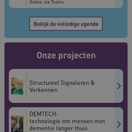
Online, via Teams
Bekijk de volledige agenda
Onze projecten
ASLBSA
www.vilans.nl
Sessie
Structureel Signaleren &
Verkennen
DEMTECH:
technologie om mensen met
ASLBSACORS
www.vilans.nl
Sessie
dementie langer thuis