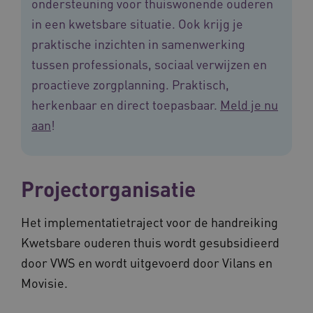
ondersteuning voor thuiswonende ouderen
_ga
1 jaar 1
Deze co
Google LLC
maand
is gekop
.vilans.nl
YSC
Sessie
Dez
Google LLC
in een kwetsbare situatie. Ook krijg je
Google U
You
.youtube.com
Analytics
wee
praktische inzichten in samenwerking
belangri
vid
is van d
tussen professionals, sociaal verwijzen en
algemee
AWSALBCORS
1 week
Voo
Amazon.com Inc.
gebruikt
pla
n139.vilans.nl
proactieve zorgplanning. Praktisch,
analyses
met
Google. 
Ch
herkenbaar en direct toepasbaar.
Meld je nu
cookie w
we 
gebruikt
pla
aan
!
gebruiker
elk
ondersch
geb
door een
pla
willekeur
AW
gegenere
nummer t
BCSessionID
n139.vilans.nl
1 jaar 1
Dit
Projectorganisatie
wijzen al
maand
om 
Het is o
ond
in elk
zor
paginave
ver
Het implementatietraject voor de handreiking
een site 
die
gebruikt
on
Kwetsbare ouderen thuis wordt gesubsidieerd
bezoekers
ope
en
pre
door VWS en wordt uitgevoerd door Vilans en
campagn
te berek
BCSessionID
www.vilans.nl
Sessie
Dit
Movisie.
de
om 
analyser
ond
van de si
zor