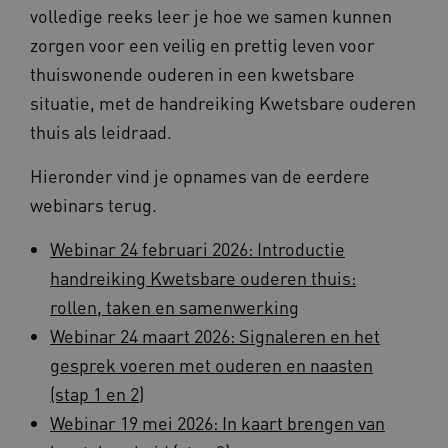
volledige reeks leer je hoe we samen kunnen
zorgen voor een veilig en prettig leven voor
thuiswonende ouderen in een kwetsbare
situatie, met de handreiking Kwetsbare ouderen
thuis als leidraad.
FPLC
.vilans.nl
20 uur
Hieronder vind je opnames van de eerdere
webinars terug.
Webinar 24 februari 2026: Introductie
handreiking Kwetsbare ouderen thuis:
rollen, taken en samenwerking
Webinar 24 maart 2026: Signaleren en het
gesprek voeren met ouderen en naasten
ASLBSA
www.vilans.nl
Sessie
(stap 1 en 2)
Webinar 19 mei 2026: In kaart brengen van