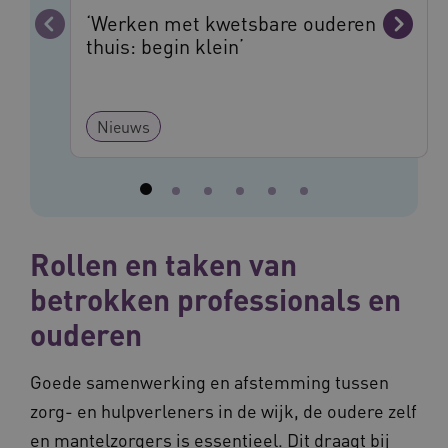
Marketing cookies
‘Werken met kwetsbare ouderen
Vorige
Volge
thuis: begin klein’
Deze functionele en technische cookies zorgen
ervoor dat de website werkt. Deze cookies
worden altijd geplaatst en maken geen inbreuk
op uw privacy.
Naam
Provider
/
Domein
Vervalda
Nieuws
__Secure-ROLLOUT_TOKEN
.youtube.com
5 maande
weken
UMB_SESSION
www.vilans.nl
Sessie
Rollen en taken van
betrokken professionals en
__Secure-YNID
.youtube.com
5 maande
ouderen
weken
__cf_bm
29 minut
Cloudflare Inc.
50 second
.vimeo.com
Goede samenwerking en afstemming tussen
zorg- en hulpverleners in de wijk, de oudere zelf
Google Privacy Policy
en mantelzorgers is essentieel. Dit draagt bij