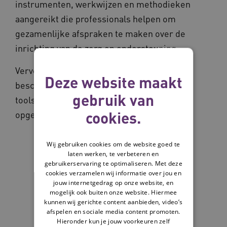
instrumenten, werkwijzen en methodieken
aangereikt die professionals helpen om
gezamenlijke afspraken te maken over de
inrichting van de zorg en ondersteuning.
Vervolgens worden de 6 stappen inhoudelijk
Deze website maakt
beschreven, waarbij steeds de beschikbare
gebruik van
tools voor ouderen en professionals zijn
cookies.
opgenomen.
Wij gebruiken cookies om de website goed te
laten werken, te verbeteren en
gebruikerservaring te optimaliseren. Met deze
cookies verzamelen wij informatie over jou en
jouw internetgedrag op onze website, en
mogelijk ook buiten onze website. Hiermee
kunnen wij gerichte content aanbieden, video’s
afspelen en sociale media content promoten.
Hieronder kun je jouw voorkeuren zelf