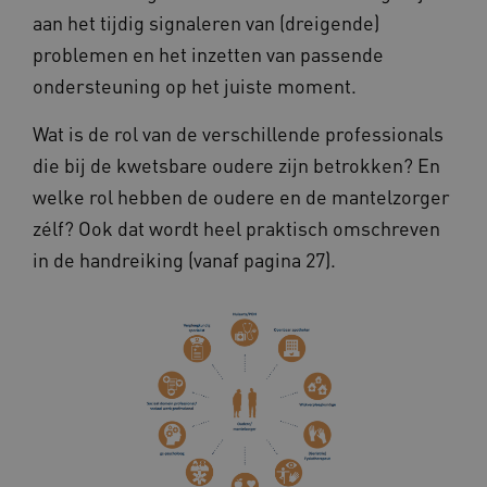
aan het tijdig signaleren van (dreigende)
problemen en het inzetten van passende
VISITOR_PRIVACY_METADATA
5 maande
YouTube
weken
.youtube.com
ondersteuning op het juiste moment.
Wat is de rol van de verschillende professionals
die bij de kwetsbare oudere zijn betrokken? En
welke rol hebben de oudere en de mantelzorger
zélf? Ook dat wordt heel praktisch omschreven
in de handreiking (vanaf pagina 27).
BCSessionID
vilans.blueconic.net
11 maand
4 weke