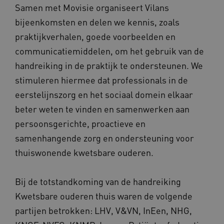
ver
_ga_31KNQ7S1LN
.vilans.nl
1 jaar 1
Deze coo
Samen met Movisie organiseert Vilans
die
maand
gebruikt
on
Google A
bijeenkomsten en delen we kennis, zoals
ope
om de se
pre
te behou
praktijkverhalen, goede voorbeelden en
FPID
1 jaar 1
Dez
Google
_ga_G3VHK6CSBS
.vilans.nl
1 jaar 1
Deze coo
communicatiemiddelen, om het gebruik van de
maand
om 
.vilans.nl
maand
gebruikt
voo
Google A
handreiking in de praktijk te ondersteunen. We
om 
om de se
erv
te behou
stimuleren hiermee dat professionals in de
VISITOR_INFO1_LIVE
5 maanden 4
Dez
Google LLC
_ga_NWZZME161M
.vilans.nl
1 jaar 1
Deze coo
weken
You
eerstelijnszorg en het sociaal domein elkaar
.youtube.com
maand
gebruikt
geb
Google A
ho
beter weten te vinden en samenwerken aan
om de se
vid
te behou
ing
persoonsgerichte, proactieve en
bep
_cfuvid
.vimeo.com
Sessie
Deze coo
web
samenhangende zorg en ondersteuning voor
gebruikt 
of 
bijhoude
You
thuiswonende kwetsbare ouderen.
gebruike
gedurend
AWSALB
1 week
Dez
Amazon.com Inc.
om de
sta
n139.vilans.nl
gebruike
wij
Bij de totstandkoming van de handreiking
te optima
geb
door de
mog
Kwetsbare ouderen thuis waren de volgende
consisten
Me
sessies t
bal
partijen betrokken: LHV, V&VN, InEen, NHG,
behoude
wel
persoonl
de 
diensten 