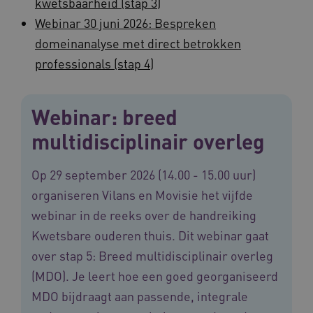
kwetsbaarheid (stap 3)
Webinar 30 juni 2026: Bespreken
domeinanalyse met direct betrokken
professionals (stap 4)
ASLBSACORS
www.vilans.nl
Sessie
Webinar: breed
multidisciplinair overleg
Op 29 september 2026 (14.00 - 15.00 uur)
organiseren Vilans en Movisie het vijfde
webinar in de reeks over de handreiking
Kwetsbare ouderen thuis. Dit webinar gaat
over stap 5: Breed multidisciplinair overleg
(MDO). Je leert hoe een goed georganiseerd
Provider
/
MDO bijdraagt aan passende, integrale
Naam
Vervaldatum
Omschrij
Domein
Naam
Provider
/
Domein
Vervaldatum
Oms