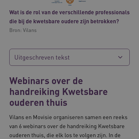
Wat is de rol van de verschillende professionals
ARRAffinity
Sessie
Microsoft
Corporation
die bij de kwetsbare oudere zijn betrokken?
.vilans.nl
Bron:
Vilans
Uitgeschreven tekst
Webinars over de
ARRAffinitySameSite
Sessie
Microsoft
Corporation
handreiking Kwetsbare
.vilans.nl
ouderen thuis
Vilans en Movisie organiseren samen een reeks
van 6 webinars over de handreiking Kwetsbare
CookieScriptConsent
11 maand
CookieScript
ouderen thuis, die elk los te volgen zijn. In de
4 weke
www.vilans.nl