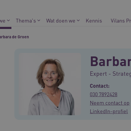
 we
Thema's
Wat doen we
Kennis
Vilans P
arbara de Groen
Barbar
Expert - Strat
Contact:
030 7892428
Neem contact op
LinkedIn-profiel