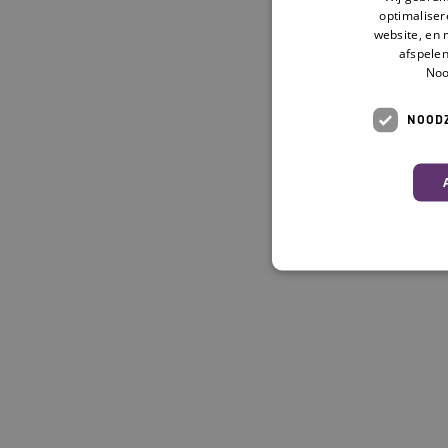
optimaliser
website, en 
afspelen
Noo
NOODZ
Deze functionele en technis
uw privacy.
Naam
__Secure-ROLLOUT_TOKE