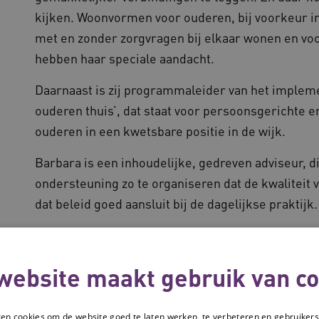
kijken. Woonvormen voor ouderen, bij voorkeur 
met en zonder zorgvragen bij elkaar wonen en voo
hebben haar speciale aandacht.
Daarnaast is zij programmaleider van het implem
ouderen thuis’, dat staat voor persoonsgerichte e
ouderen in een kwetsbare positie in de wijk.
Barbara is een inhoudelijke, gedreven adviseur, d
ondersteuning zo te organiseren dat de kwaliteit 
dat beleid goed aansluit bij de dagelijkse praktijk.
Collega's binnen de
website maakt gebruik van co
ken cookies om de website goed te laten werken, te verbeteren en gebruikers