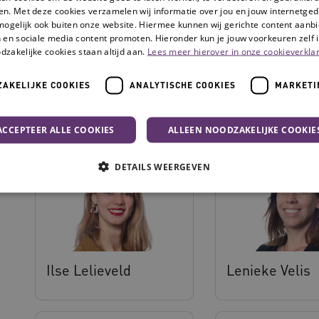
en. Met deze cookies verzamelen wij informatie over jou en jouw internetge
mogelijk ook buiten onze website. Hiermee kunnen wij gerichte content aanbi
 en sociale media content promoten. Hieronder kun je jouw voorkeuren zelf i
dzakelijke cookies staan altijd aan.
Lees meer hierover in onze cookieverklar
AKELIJKE COOKIES
ANALYTISCHE COOKIES
MARKETI
Annemarie Koopman
Dominic Veste
ACCEPTEER ALLE COOKIES
ALLEEN NOODZAKELIJKE COOKIE
DETAILS WEERGEVEN
Noodzakelijke cookies
Analytische cookies
Marketing cookies
che cookies zorgen ervoor dat de website werkt. Deze cookies worden altijd geplaatst
Ilse Lelieveld
Lenieke Velis
Provider
/
Domein
Vervaldatum
Omschrijving
N
.youtube.com
5 maanden 4
weken