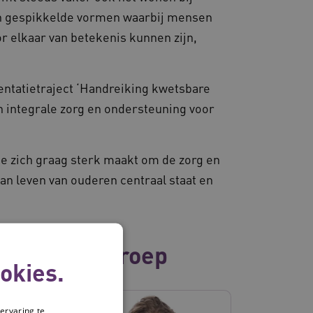
in gespikkelde vormen waarbij mensen
r elkaar van betekenis kunnen zijn,
entatietraject ‘Handreiking kwetsbare
n integrale zorg en ondersteuning voor
ie zich graag sterk maakt om de zorg en
van leven van ouderen centraal staat en
zelfde vakgroep
okies.
ervaring te