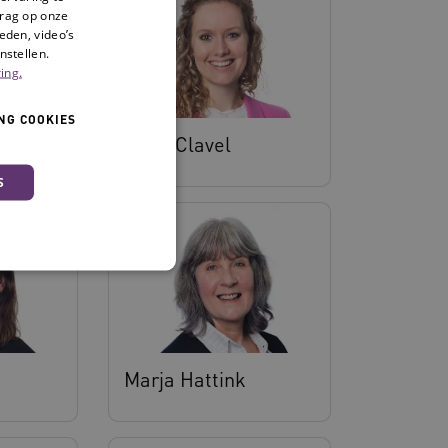
drag op onze
eden, video’s
nstellen.
ing.
NG COOKIES
ring
Ellen Clavel
S
 en maken geen inbreuk op
Marja Hattink