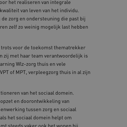
voor het realiseren van integrale
waliteit van leven van het individu.
 de zorg en ondersteuning die past bij
deren zelf zo weinig mogelijk last hebben
 trots voor de toekomst thematrekker
 zij met haar team verantwoordelijk is
arning Wlz-zorg thuis en vele
PT of MPT, verpleegzorg thuis in al zijn
ctioneren van het sociaal domein.
e opzet en doorontwikkeling van
menwerking tussen zorg en sociaal
 als het sociaal domein helpt om
omt steeds vaker ook het wonen bij