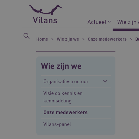
Naar hoofdinhoud
Naar footer
Actueel
Wie zijn
Home
Wie zijn we
Onze medewerkers
B
Wie zijn we
Organisatiestructuur
Visie op kennis en
kennisdeling
Onze medewerkers
Vilans-panel