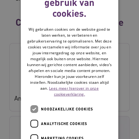
gebruik van
cookies.
Collega's binnen dezelfde
Wij gebruiken cookies om de website goed te
vakgroep
laten werken, te verbeteren en
gebruikerservaring te optimaliseren. Met deze
cookies verzamelen wij informatie over jou en
jouw internetgedrag op onze website, en
mogelijk ook buiten onze website. Hiermee
kunnen wij gerichte content aanbieden, video’s
afspelen en sociale media content promoten.
Hieronder kun je jouw voorkeuren zelf
instellen. Noodzakelijke cookies staan altijd
aan.
Lees meer hierover in onze
cookieverklaring.
Anita Manasijev
NOODZAKELIJKE COOKIES
ANALYTISCHE COOKIES
MARKETING COOKIES