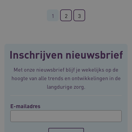
1
2
3
Inschrijven nieuwsbrief
ASLBSA
www.vilans.nl
Sessie
Met onze nieuwsbrief blijf je wekelijks op de
hoogte van alle trends en ontwikkelingen in de
langdurige zorg.
E-mailadres
ASLBSACORS
www.vilans.nl
Sessie