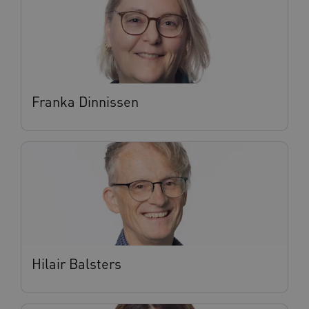
BCSessionID
vilans.blueconic.net
11 maand
4 weke
Franka Dinnissen
ARRAffinity
Sessie
Microsoft
Corporation
.vilans.nl
Hilair Balsters