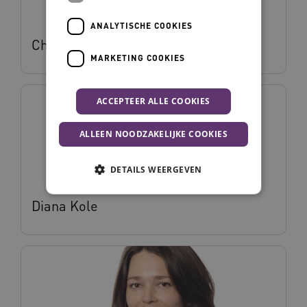
ANALYTISCHE COOKIES
Charlotte Lina
MARKETING COOKIES
ACCEPTEER ALLE COOKIES
ALLEEN NOODZAKELIJKE COOKIES
DETAILS WEERGEVEN
Diana Kole
Noodzakelijke cookies
Analytische cookies
Marketing cookies
Deze functionele en technische cookies zorgen
ervoor dat de website werkt. Deze cookies
worden altijd geplaatst en maken geen inbreuk
op uw privacy.