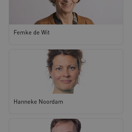
Femke de Wit
BCSessionID
vilans.blueconic.net
11 maand
4 weke
Hanneke Noordam
ARRAffinity
Sessie
Microsoft
Corporation
.vilans.nl