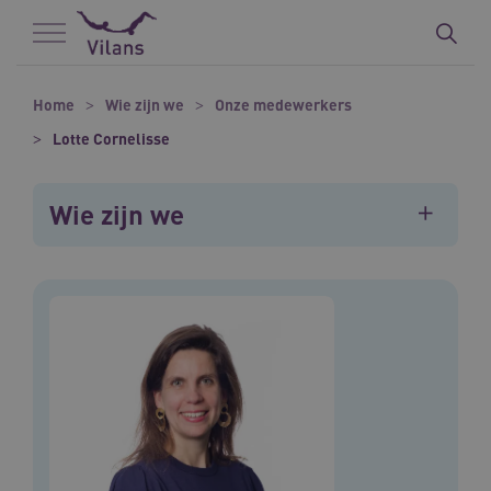
Naar hoofdinhoud
Naar footer
Home
Wie zijn we
Onze medewerkers
Lotte Cornelisse
Wie zijn we