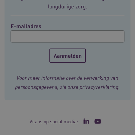
langdurige zorg.
FPLC
.vilans.nl
20 uur
E-mailadres
Voor meer informatie over de verwerking van
ASLBSA
www.vilans.nl
Sessie
persoonsgegevens, zie onze
privacyverklaring
.
Vilans op social media:
Ga naar de LinkedIn p
Ga naar het YouT