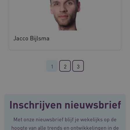
Jacco Bijlsma
ARRAffinitySameSite
Sessie
Microsoft
Corporation
.vilans.nl
1
2
3
CookieScriptConsent
11 maand
CookieScript
4 weke
www.vilans.nl
Inschrijven nieuwsbrief
Met onze nieuwsbrief blijf je wekelijks op de
hoogte van alle trends en ontwikkelingen in de