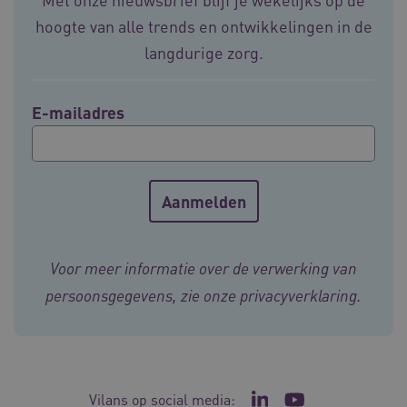
hoogte van alle trends en ontwikkelingen in de
langdurige zorg.
E-mailadres
BCSessionID
vilans.blueconic.net
11 maand
4 weke
Voor meer informatie over de verwerking van
persoonsgegevens, zie onze
privacyverklaring
.
ARRAffinity
Sessie
Microsoft
Corporation
Vilans op social media:
.vilans.nl