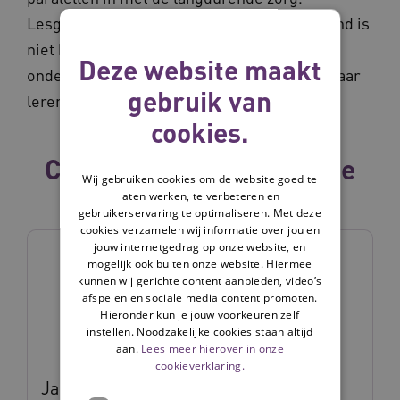
Lesgeven op afstand en zorg geven op afstand is
niet hetzelfde, maar op dit vlak kunnen het
Deze website maakt
onderwijs en de zorgsector wél veel van elkaar
gebruik van
leren.
cookies.
Collega's binnen dezelfde
Wij gebruiken cookies om de website goed te
vakgroep
laten werken, te verbeteren en
gebruikerservaring te optimaliseren. Met deze
cookies verzamelen wij informatie over jou en
jouw internetgedrag op onze website, en
mogelijk ook buiten onze website. Hiermee
kunnen wij gerichte content aanbieden, video’s
afspelen en sociale media content promoten.
Hieronder kun je jouw voorkeuren zelf
instellen. Noodzakelijke cookies staan altijd
aan.
Lees meer hierover in onze
cookieverklaring.
Janneke Haan