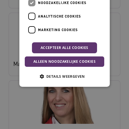
NOODZAKELIJKE COOKIES
ANALYTISCHE COOKIES
MARKETING COOKIES
ACCEPTEER ALLE COOKIES
ALLEEN NOODZAKELIJKE COOKIES
Marije Aalbregt
DETAILS WEERGEVEN
Noodzakelijke cookies
Analytische cookies
Marketing cookies
Deze functionele en technische cookies zorgen
ervoor dat de website werkt. Deze cookies
worden altijd geplaatst en maken geen inbreuk