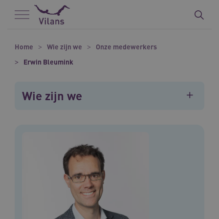
Naar hoofdinhoud
Naar footer
Home
Wie zijn we
Onze medewerkers
Erwin Bleumink
Wie zijn we