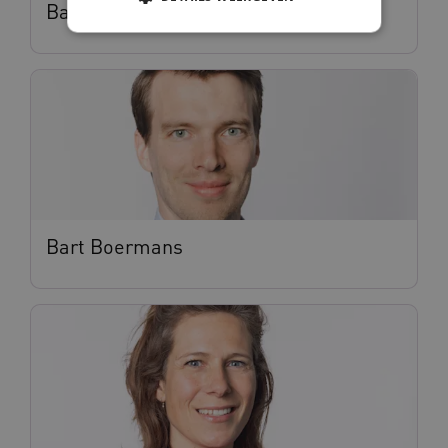
Babette Beertema
Noodzakelijke cookies
Analytische cookies
Marketing cookies
Deze functionele en technische cookies zorgen
ervoor dat de website werkt. Deze cookies
worden altijd geplaatst en maken geen inbreuk
op uw privacy.
Naam
Provider
/
Domein
Vervalda
Bart Boermans
__Secure-ROLLOUT_TOKEN
.youtube.com
5 maande
weken
UMB_SESSION
www.vilans.nl
Sessie
__Secure-YNID
.youtube.com
5 maande
weken