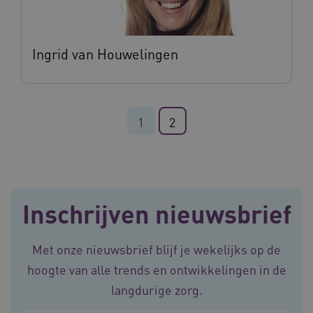
CookieScriptConsent
11 maand
Ingrid van Houwelingen
CookieScript
4 weke
www.vilans.nl
1
2
FPLC
.vilans.nl
20 uur
Inschrijven nieuwsbrief
Met onze nieuwsbrief blijf je wekelijks op de
hoogte van alle trends en ontwikkelingen in de
langdurige zorg.