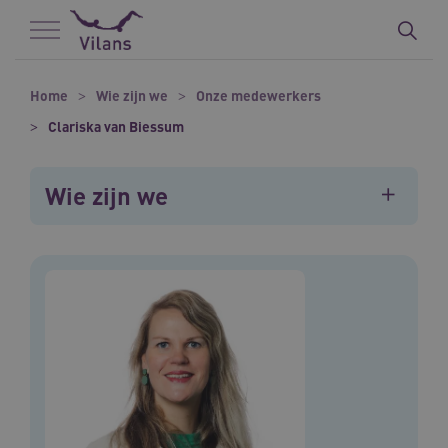
Naar hoofdinhoud
Naar footer
Home
Wie zijn we
Onze medewerkers
Clariska van Biessum
Wie zijn we