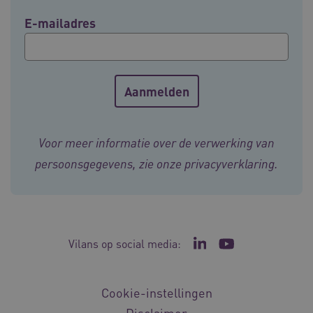
ASLBSA
www.vilans.nl
Sessie
E-mailadres
Voor meer informatie over de verwerking van
ASLBSACORS
www.vilans.nl
Sessie
persoonsgegevens, zie onze
privacyverklaring
.
Vilans op social media:
Ga naar de LinkedIn p
Ga naar het YouT
Cookie-instellingen
Disclaimer