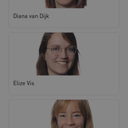
Diana van Dijk
ARRAffinity
Sessie
Microsoft
Corporation
.vilans.nl
Elize Vis
ARRAffinitySameSite
Sessie
Microsoft
Corporation
.vilans.nl