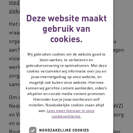
medicijn: samenwerken met naasten in het
ziekenhuis'
Deze website maakt
Het samenspel met naasten in ziekenhuizen
gebruik van
vraagt iets anders in denken, doen en
cookies.
organiseren. Hoe pak je dat als ziekenhuis nu
aan? Hoe zorg je voor een gevoelde en gedragen
Wij gebruiken cookies om de website goed te
visie? Hoe borg je de nieuwe werkwijze in
laten werken, te verbeteren en
gebruikerservaring te optimaliseren. Met deze
werkprocessen? En hoe neem je
cookies verzamelen wij informatie over jou en
zorgprofessionals mee in het anders
jouw internetgedrag op onze website, en
mogelijk ook buiten onze website. Hiermee
samenwerken met naasten?
kunnen wij gerichte content aanbieden, video’s
afspelen en sociale media content promoten.
Om daar antwoord op te geven, trekken de
Hieronder kun je jouw voorkeuren zelf
instellen. Noodzakelijke cookies staan altijd
Nederlandse Vereniging van Ziekenhuizen (NVZ)
aan.
Lees meer hierover in onze
en Vilans, landelijke kennisorganisatie voor zorg
cookieverklaring.
en ondersteuning, in 2026 samen op om een
NOODZAKELIJKE COOKIES
Routekaart Naastenparticipatie te ontwikkelen