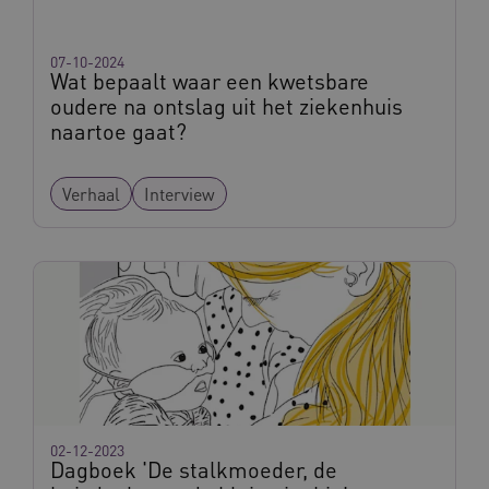
FPLC
.vilans.nl
20 uur
07-10-2024
Wat bepaalt waar een kwetsbare
oudere na ontslag uit het ziekenhuis
naartoe gaat?
Verhaal
Interview
ASLBSA
www.vilans.nl
Sessie
02-12-2023
Dagboek 'De stalkmoeder, de