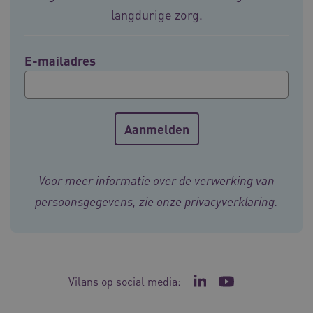
Ch
verbeter
we 
langdurige zorg.
betrokke
pla
gebruiker
elk
begrijpen
geb
pla
_ga_292742791
.vilans.nl
1 jaar 1
Deze coo
E-mailadres
AW
maand
gebruikt
Google A
om de se
te behou
Voor meer informatie over de verwerking van
persoonsgegevens, zie onze
privacyverklaring
.
Vilans op social media:
Ga naar de LinkedIn p
Ga naar het YouT