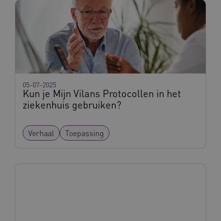
ARRAffinitySameSite
Sessie
Microsoft
Corporation
05-07-2025
.vilans.nl
Kun je Mijn Vilans Protocollen in het
ziekenhuis gebruiken?
Verhaal
Toepassing
CookieScriptConsent
11 maand
CookieScript
4 weke
www.vilans.nl