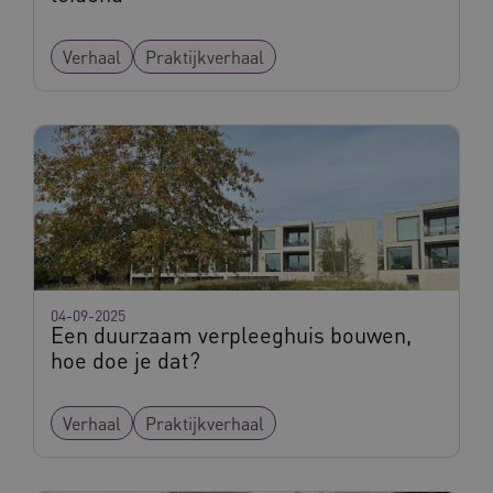
Verhaal
Praktijkverhaal
BCSessionID
vilans.blueconic.net
11 maand
4 weke
04-09-2025
Een duurzaam verpleeghuis bouwen,
hoe doe je dat?
Verhaal
Praktijkverhaal
ARRAffinity
Sessie
Microsoft
Corporation
.vilans.nl