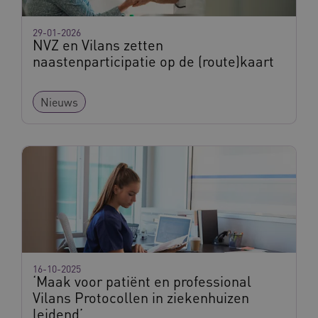
Naam
Provider
/
Domein
Vervalda
29-01-2026
__Secure-ROLLOUT_TOKEN
.youtube.com
5 maande
NVZ en Vilans zetten
weken
naastenparticipatie op de (route)kaart
UMB_SESSION
www.vilans.nl
Sessie
Nieuws
__Secure-YNID
.youtube.com
5 maande
weken
__cf_bm
29 minut
Cloudflare Inc.
50 second
.vimeo.com
Google Privacy Policy
16-10-2025
‘Maak voor patiënt en professional
VISITOR_PRIVACY_METADATA
5 maande
YouTube
Vilans Protocollen in ziekenhuizen
weken
.youtube.com
leidend’