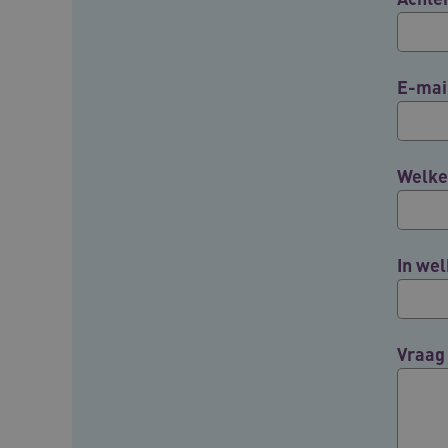
BCSessionID
E-mai
ARRAffinity
Welke 
ARRAffinitySameSite
In wel
CookieScriptConsent
FPLC
Vraag
ASLBSA