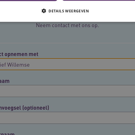
Meer informatie?
DETAILS WEERGEVEN
Neem contact met ons op.
Noodzakelijke cookies
Analytische cookies
Marketing cookies
che cookies zorgen ervoor dat de website werkt. Deze cookies worden altijd geplaatst
ct opnemen met
Provider
/
Domein
Vervaldatum
Omschrijving
N
.youtube.com
5 maanden 4
weken
naam
www.vilans.nl
Sessie
Deze cookie wordt gebruikt om gebruiker
beheren, zodat gebruikersinteracties wo
een surfsessie.
.youtube.com
5 maanden 4
weken
nvoegsel (optioneel)
29 minuten
Deze cookie wordt gebruikt om ondersch
Cloudflare Inc.
cy
50 seconden
mensen en bots. Dit is gunstig voor de w
.vimeo.com
rapporten te kunnen maken over het geb
ATA
5 maanden 4
Deze cookie wordt gebruikt om de toest
YouTube
weken
en privacykeuzes voor hun interactie met 
.youtube.com
rnaam