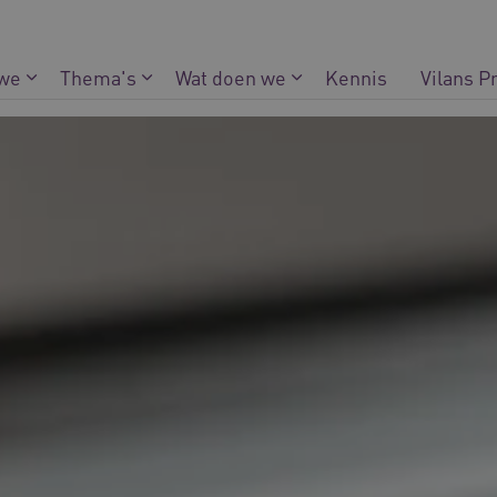
 we
Thema's
Wat doen we
Kennis
Vilans P