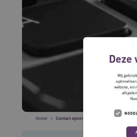
Deze 
Wij gebrui
optimaliser
website, en 
afspelen
Noo
NOODZ
Home
Contact opnemen