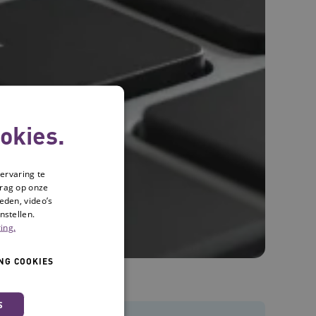
okies.
ervaring te
drag op onze
eden, video’s
nstellen.
ing.
NG COOKIES
S