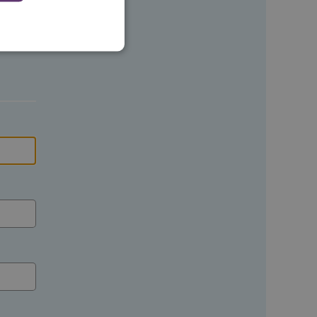
 en maken geen inbreuk op
ssessies op de website te
rden onthouden tijdens
eid te maken tussen
ebsite, om geldige
ruik van hun website.
emming van de gebruiker
de site op te slaan. Het