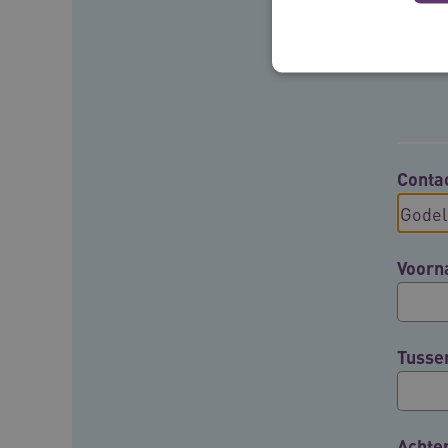
Deze functionele en technis
uw privacy.
Conta
Naam
__Secure-ROLLOUT_TOKE
Voor
UMB_SESSION
__Secure-YNID
Tusse
__cf_bm
Google Privacy Poli
VISITOR_PRIVACY_METAD
Achte