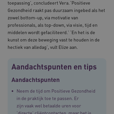
toepassing’, concludeert Vera. ‘Positieve
Corporation
.vilans.nl
Gezondheid raakt pas duurzaam ingebed als het
zowel bottom-up, via motivatie van
professionals, als top-down, via visie, tijd en
middelen wordt gefaciliteerd.’ ‘En het is de
kunst om deze beweging vast te houden in de
hectiek van alledag’, vult Elize aan.
ARRAffinitySameSite
Sessie
Microsoft
Corporation
.vilans.nl
Aandachtspunten en tips
Aandachtspunten
Neem de tijd om Positieve Gezondheid
CookieScriptConsent
11 maand
CookieScript
in de praktijk toe te passen. Er
4 weke
www.vilans.nl
zijn vaak wel betaalde uren voor
‘directe’ cliëntcontacten, maar het is