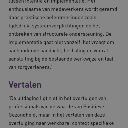
tussen intentie en implementatie. Het
VISITOR_PRIVACY_METADATA
5 maande
YouTube
weken
.youtube.com
enthousiasme van medewerkers wordt geremd
door praktische belemmeringen zoals
tijdsdruk, systeemverplichtingen en het
ontbreken van structurele ondersteuning. De
implementatie gaat niet vanzelf: het vraagt om
aanhoudende aandacht, herhaling en vooral
aansluiting bij de bestaande werkwijze en taal
van zorgverleners.’
BCSessionID
vilans.blueconic.net
11 maand
4 weke
Vertalen
‘De uitdaging ligt niet in het overtuigen van
professionals van de waarde van Positieve
Gezondheid, maar in het vertalen van deze
overtuiging naar werkbare, context specifieke
ARRAffinity
Sessie
Microsoft