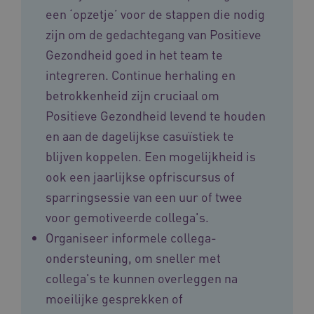
om de se
pre
een ‘opzetje’ voor de stappen die nodig
te behou
FPID
1 jaar 1
Dez
Google
zijn om de gedachtegang van Positieve
_ga_G3VHK6CSBS
.vilans.nl
1 jaar 1
Deze coo
maand
om 
.vilans.nl
maand
gebruikt
voo
Google A
Gezondheid goed in het team te
om 
om de se
erv
te behou
integreren. Continue herhaling en
VISITOR_INFO1_LIVE
5 maanden 4
Dez
Google LLC
_ga_NWZZME161M
.vilans.nl
1 jaar 1
Deze coo
betrokkenheid zijn cruciaal om
weken
You
.youtube.com
maand
gebruikt
geb
Google A
Positieve Gezondheid levend te houden
ho
om de se
vid
te behou
en aan de dagelijkse casuïstiek te
ing
bep
_cfuvid
.vimeo.com
Sessie
Deze coo
web
blijven koppelen. Een mogelijkheid is
gebruikt 
of 
bijhoude
You
ook een jaarlijkse opfriscursus of
gebruike
gedurend
AWSALB
1 week
Dez
Amazon.com Inc.
sparringsessie van een uur of twee
om de
sta
n139.vilans.nl
gebruike
wij
voor gemotiveerde collega's.
te optima
geb
door de
mog
Organiseer informele collega-
consisten
Me
sessies t
bal
ondersteuning, om sneller met
behoude
wel
persoonl
de 
collega's te kunnen overleggen na
diensten 
hee
verlenen
inf
moeilijke gesprekken of
ind
ga_session_duration
www.vilans.nl
30 minuten
Deze coo