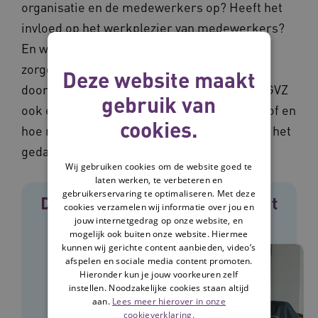
organisatie en de medewerkers op? Heeft het
invloed op het werkplezier van medewerkers?
En wat is de impact op de zorgkosten, de
zorgduur, of het aantal
Deze website maakt
doorverwijzingen? Daarom hebben we bij PGVZ
gebruik van
ook een impactmeting gedaan om te horen of en
cookies.
hoe medewerkers zelf ervaren dat ze vanuit het
gedachtegoed werken.’
Wij gebruiken cookies om de website goed te
laten werken, te verbeteren en
gebruikerservaring te optimaliseren. Met deze
De andere praktijkverhalen uit
cookies verzamelen wij informatie over jou en
deze reeks
jouw internetgedrag op onze website, en
mogelijk ook buiten onze website. Hiermee
kunnen wij gerichte content aanbieden, video’s
afspelen en sociale media content promoten.
Hieronder kun je jouw voorkeuren zelf
instellen. Noodzakelijke cookies staan altijd
aan.
Lees meer hierover in onze
cookieverklaring.