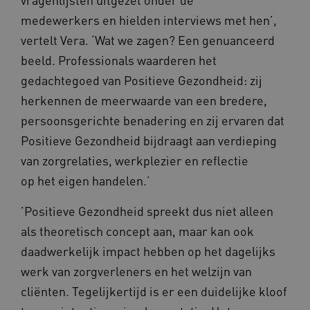
ervoor dat de website werkt. Deze cookies
worden altijd geplaatst en maken geen inbreuk
medewerkers en hielden interviews met hen’,
op uw privacy.
vertelt Vera. ‘Wat we zagen? Een genuanceerd
Naam
Provider
/
Domein
Vervalda
beeld. Professionals waarderen het
__Secure-ROLLOUT_TOKEN
.youtube.com
5 maande
gedachtegoed van Positieve Gezondheid: zij
weken
herkennen de meerwaarde van een bredere,
UMB_SESSION
www.vilans.nl
Sessie
persoonsgerichte benadering en zij ervaren dat
Positieve Gezondheid bijdraagt aan verdieping
van zorgrelaties, werkplezier en reflectie
op het eigen handelen.’
__Secure-YNID
.youtube.com
5 maande
weken
’Positieve Gezondheid spreekt dus niet alleen
__cf_bm
29 minut
Cloudflare Inc.
50 second
.vimeo.com
als theoretisch concept aan, maar kan ook
daadwerkelijk impact hebben op het dagelijks
Google Privacy Policy
werk van zorgverleners en het welzijn van
cliënten. Tegelijkertijd is er een duidelijke kloof