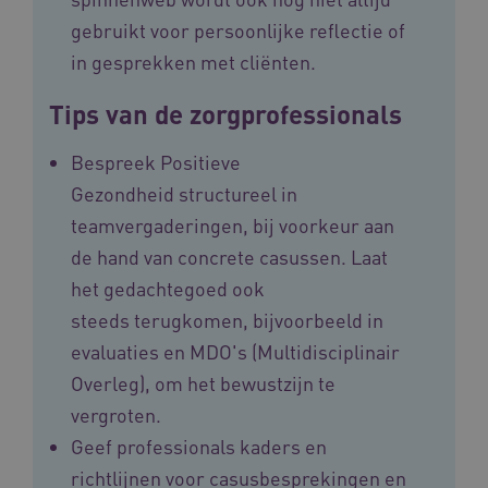
Analytics
wee
belangri
vid
gebruikt voor persoonlijke reflectie of
is van d
algemee
AWSALBCORS
1 week
Voo
Amazon.com Inc.
in gesprekken met cliënten.
gebruikt
pla
n139.vilans.nl
analyses
met
Google. 
Ch
Tips van de zorgprofessionals
cookie w
we 
gebruikt
pla
gebruiker
elk
ondersch
geb
Bespreek Positieve
door een
pla
willekeur
AW
Gezondheid structureel in
gegenere
nummer t
BCSessionID
n139.vilans.nl
1 jaar 1
Dit
teamvergaderingen, bij voorkeur aan
wijzen al
maand
om 
Het is o
ond
de hand van concrete casussen. Laat
in elk
zor
paginave
ver
het gedachtegoed ook
een site 
die
gebruikt
on
steeds terugkomen, bijvoorbeeld in
bezoekers
ope
en
pre
evaluaties en MDO's (Multidisciplinair
campagn
te berek
BCSessionID
www.vilans.nl
Sessie
Dit
Overleg), om het bewustzijn te
de
om 
analyser
ond
vergroten.
van de si
zor
ver
Geef professionals kaders en
_ga_31KNQ7S1LN
.vilans.nl
1 jaar 1
Deze coo
die
maand
gebruikt
on
richtlijnen voor casusbesprekingen en
Google A
ope