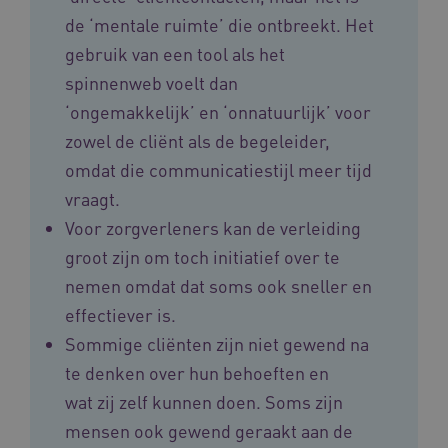
de ‘mentale ruimte’ die ontbreekt. Het
gebruik van een tool als het
spinnenweb voelt dan
FPLC
.vilans.nl
20 uur
‘ongemakkelijk’ en ‘onnatuurlijk’ voor
zowel de cliënt als de begeleider,
omdat die communicatiestijl meer tijd
vraagt.
Voor zorgverleners kan de verleiding
groot zijn om toch initiatief over te
nemen omdat dat soms ook sneller en
effectiever is.
ASLBSA
www.vilans.nl
Sessie
Sommige cliënten zijn niet gewend na
te denken over hun behoeften en
wat zij zelf kunnen doen. Soms zijn
mensen ook gewend geraakt aan de