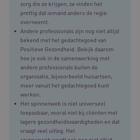
zorg die ze krijgen, ze vinden het
prettig dat iemand anders de regie
overneemt.
ASLBSACORS
www.vilans.nl
Sessie
Andere professionals zijn nog niet altijd
bekend met het gedachtegoed van
Positieve Gezondheid. Bekijk daarom
hoe je ook in de samenwerking met
andere professionals buiten de
organisatie, bijvoorbeeld huisartsen,
meer vanuit het gedachtegoed kunt
werken.
Het spinnenweb is niet universeel
toepasbaar, vooral niet bij cliënten met
Provider
/
Naam
Vervaldatum
Omschrij
Domein
lagere gezondheidsvaardigheden en dat
Naam
Provider
/
Domein
Vervaldatum
Oms
_ga
1 jaar 1
Deze co
Google LLC
vraagt veel uitleg. Het
maand
is gekop
.vilans.nl
YSC
Sessie
Dez
Google LLC
Google U
You
.youtube.com
spinnenweb wordt ook nog niet altijd