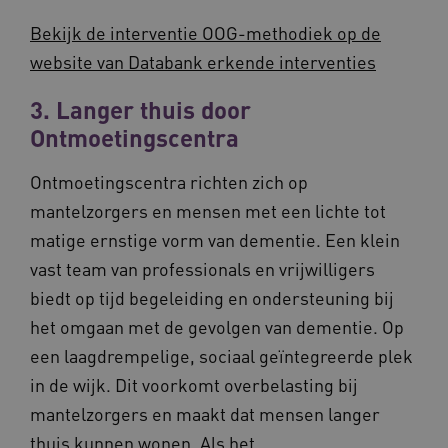
Bekijk de interventie OOG-methodiek op de
website van Databank erkende interventies
__Secure-YNID
.youtube.com
5 maande
3. Langer thuis door
weken
Ontmoetingscentra
__cf_bm
29 minut
Cloudflare Inc.
50 second
.vimeo.com
Ontmoetingscentra richten zich op
Google Privacy Policy
mantelzorgers en mensen met een lichte tot
matige ernstige vorm van dementie. Een klein
vast team van professionals en vrijwilligers
VISITOR_PRIVACY_METADATA
5 maande
YouTube
weken
biedt op tijd begeleiding en ondersteuning bij
.youtube.com
het omgaan met de gevolgen van dementie. Op
een laagdrempelige, sociaal geïntegreerde plek
in de wijk. Dit voorkomt overbelasting bij
mantelzorgers en maakt dat mensen langer
thuis kunnen wonen. Als het