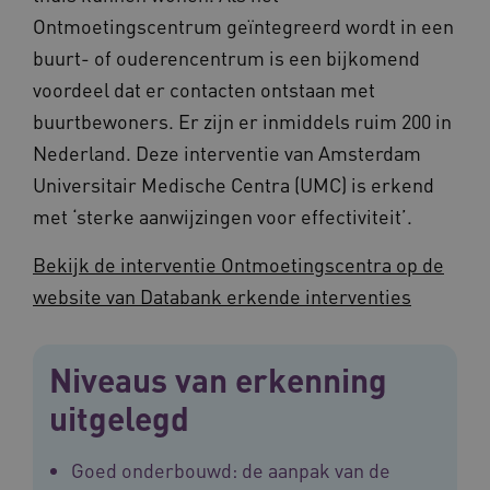
Ontmoetingscentrum geïntegreerd wordt in een
buurt- of ouderencentrum is een bijkomend
voordeel dat er contacten ontstaan met
BCSessionID
vilans.blueconic.net
11 maand
4 weke
buurtbewoners. Er zijn er inmiddels ruim 200 in
Nederland. Deze interventie van Amsterdam
Universitair Medische Centra (UMC) is erkend
met ‘sterke aanwijzingen voor effectiviteit’.
Bekijk de interventie Ontmoetingscentra op de
website van Databank erkende interventies
ARRAffinity
Sessie
Microsoft
Corporation
.vilans.nl
Niveaus van erkenning
uitgelegd
Goed onderbouwd: de aanpak van de