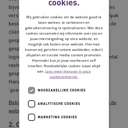
cookies.
bijvoorbeeld in situaties waarin familierelaties
verstoord raken door de zorgsituatie. De aanpak
Wij gebruiken cookies om de website goed te
laten werken, te verbeteren en
bestaat als eerste uit het samenbrengen van de
gebruikerservaring te optimaliseren. Met deze
cliënt en zijn of haar familie aan de
cookies verzamelen wij informatie over jou en
jouw internetgedrag op onze website, en
gesprekstafel. Daarna wordt het ‘goede’
mogelijk ook buiten onze website. Hiermee
gesprek gevoerd. Het gesprek heeft een
kunnen wij gerichte content aanbieden, video’s
afspelen en sociale media content promoten.
logische opbouw en verloopt volgens een aantal
Hieronder kun je jouw voorkeuren zelf
vaste onderdelen met bijbehorende
instellen. Noodzakelijke cookies staan altijd
aan.
Lees meer hierover in onze
gesprekstechnieken. Deze interventie van
cookieverklaring.
Hanzehogeschool Groningen is erkend met
‘goede aanwijzingen voor effectiviteit’.
NOODZAKELIJKE COOKIES
Bekijk de interventie Het Familiegesprek op de
ANALYTISCHE COOKIES
website van Databank erkende interventies
MARKETING COOKIES
2. OOG-methodiek