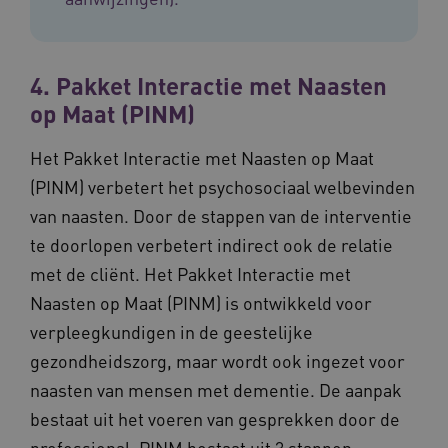
4. Pakket Interactie met Naasten
op Maat (PINM)
ASLBSA
www.vilans.nl
Sessie
Het Pakket Interactie met Naasten op Maat
(PINM) verbetert het psychosociaal welbevinden
van naasten. Door de stappen van de interventie
te doorlopen verbetert indirect ook de relatie
met de cliënt. Het Pakket Interactie met
Naasten op Maat (PINM) is ontwikkeld voor
verpleegkundigen in de geestelijke
ASLBSACORS
www.vilans.nl
Sessie
gezondheidszorg, maar wordt ook ingezet voor
naasten van mensen met dementie. De aanpak
bestaat uit het voeren van gesprekken door de
professional. PINM bestaat uit 3 stappen: