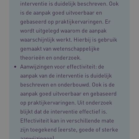
interventie is duidelijk beschreven. Ook
ARRAffinitySameSite
Sessie
Microsoft
is de aanpak goed uitvoerbaar en
Corporation
.vilans.nl
gebaseerd op praktijkervaringen. Er
wordt uitgelegd waarom de aanpak
waarschijnlijk werkt. Hierbij is gebruik
gemaakt van wetenschappelijke
theorieën en onderzoek.
CookieScriptConsent
11 maand
CookieScript
Aanwijzingen voor effectiviteit: de
4 weke
www.vilans.nl
aanpak van de interventie is duidelijk
beschreven en onderbouwd. Ook is de
aanpak goed uitvoerbaar en gebaseerd
op praktijkervaringen. Uit onderzoek
blijkt dat de interventie effectief is.
FPLC
.vilans.nl
20 uur
Effectiviteit kan in verschillende mate
zijn toegekend (eerste, goede of sterke
aanwijzingen).