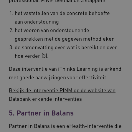
het vaststellen van de concrete behoefte
aan ondersteuning
het voeren van ondersteunende
gesprekken met de gegeven methodieken
de samenvatting over wat is bereikt en over
hoe verder (3).
Provider
/
Naam
Vervaldatum
Omschrij
Domein
Naam
Provider
/
Domein
Vervaldatum
Oms
Deze interventie van iThinks Learning is erkend
_ga
1 jaar 1
Deze co
Google LLC
maand
is gekop
.vilans.nl
YSC
Sessie
Dez
Google LLC
met goede aanwijzingen voor effectiviteit.
Google U
You
.youtube.com
Analytics
wee
belangri
vid
Bekijk de interventie PINM op de website van
is van d
algemee
AWSALBCORS
1 week
Voo
Amazon.com Inc.
Databank erkende interventies
gebruikt
pla
n139.vilans.nl
analyses
met
Google. 
Ch
cookie w
5. Partner in Balans
we 
gebruikt
pla
gebruiker
elk
ondersch
geb
Partner in Balans is een eHealth-interventie die
door een
pla
willekeur
AW