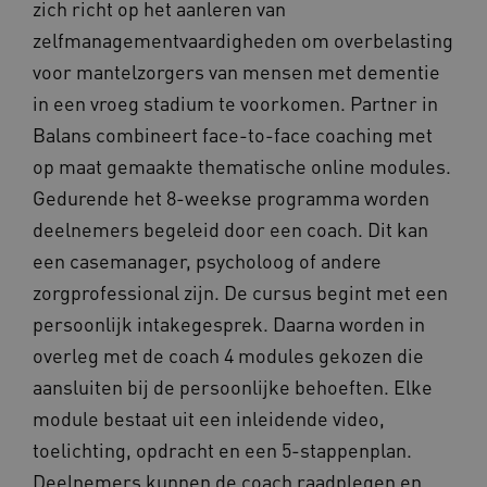
zich richt op het aanleren van
gegenere
nummer t
BCSessionID
n139.vilans.nl
1 jaar 1
Dit
zelfmanagementvaardigheden om overbelasting
wijzen al
maand
om 
Het is o
ond
voor mantelzorgers van mensen met dementie
in elk
zor
paginave
ver
in een vroeg stadium te voorkomen. Partner in
een site 
die
gebruikt
on
Balans combineert face-to-face coaching met
bezoekers
ope
en
pre
op maat gemaakte thematische online modules.
campagn
te berek
BCSessionID
www.vilans.nl
Sessie
Dit
de
Gedurende het 8-weekse programma worden
om 
analyser
ond
van de si
deelnemers begeleid door een coach. Dit kan
zor
ver
_ga_31KNQ7S1LN
.vilans.nl
1 jaar 1
Deze coo
een casemanager, psycholoog of andere
die
maand
gebruikt
on
Google A
zorgprofessional zijn. De cursus begint met een
ope
om de se
pre
te behou
persoonlijk intakegesprek. Daarna worden in
FPID
1 jaar 1
Dez
Google
_ga_G3VHK6CSBS
.vilans.nl
1 jaar 1
Deze coo
overleg met de coach 4 modules gekozen die
maand
om 
.vilans.nl
maand
gebruikt
voo
Google A
om 
aansluiten bij de persoonlijke behoeften. Elke
om de se
erv
te behou
module bestaat uit een inleidende video,
VISITOR_INFO1_LIVE
5 maanden 4
Dez
Google LLC
_ga_NWZZME161M
.vilans.nl
1 jaar 1
Deze coo
weken
You
.youtube.com
toelichting, opdracht en een 5-stappenplan.
maand
gebruikt
geb
Google A
ho
Deelnemers kunnen de coach raadplegen en
om de se