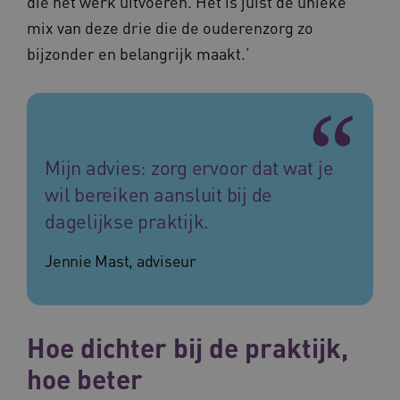
die het werk uitvoeren. Het is juist de unieke
mix van deze drie die de ouderenzorg zo
bijzonder en belangrijk maakt.’
BCSessionID
vilans.blueconic.net
11 maand
4 weke
Mijn advies: zorg ervoor dat wat je
wil bereiken aansluit bij de
dagelijkse praktijk.
Jennie Mast, adviseur
ARRAffinity
Sessie
Microsoft
Corporation
.vilans.nl
Hoe dichter bij de praktijk,
hoe beter