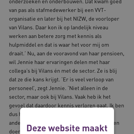
onderzoeken en onderbouwen. Dat kwam goed
van pas als stafmedewerker bij een VVT-
organisatie en later bij het NIZW, de voorloper
van Vilans. Daar kon ik op landelijk niveau
werken aan betere zorg met kennis als
hulpmiddel en dat is waar het voor mij om
draait.’ Nu, aan de vooravond van haar pensioen,
wil Jennie haar ervaringen delen met haar
collega’s bij Vilans én met de sector. Ze is blij
dat ze die kans krijgt. ‘Er is veel verloop van
personeel’, zegt Jennie. ‘Niet alleen in de
sector, maar ook bij Vilans. Vaak heb ik het
gevoel dat daardoor kennis verloren gaat. Ik ben
dus heel blij dat het boek er nu ligt en dat
anderen er hopelijk hun voordeel mee kunnen
Deze website maakt
doen.’