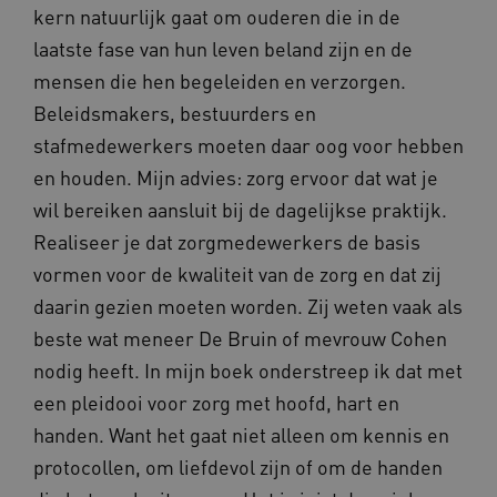
UMB_SESSION
www.vilans.nl
Sessie
kern natuurlijk gaat om ouderen die in de
laatste fase van hun leven beland zijn en de
mensen die hen begeleiden en verzorgen.
Beleidsmakers, bestuurders en
stafmedewerkers moeten daar oog voor hebben
__Secure-YNID
.youtube.com
5 maande
weken
en houden. Mijn advies: zorg ervoor dat wat je
__cf_bm
29 minut
Cloudflare Inc.
wil bereiken aansluit bij de dagelijkse praktijk.
50 second
.vimeo.com
Realiseer je dat zorgmedewerkers de basis
Google Privacy Policy
vormen voor de kwaliteit van de zorg en dat zij
daarin gezien moeten worden. Zij weten vaak als
beste wat meneer De Bruin of mevrouw Cohen
VISITOR_PRIVACY_METADATA
5 maande
YouTube
nodig heeft. In mijn boek onderstreep ik dat met
weken
.youtube.com
een pleidooi voor zorg met hoofd, hart en
handen. Want het gaat niet alleen om kennis en
protocollen, om liefdevol zijn of om de handen