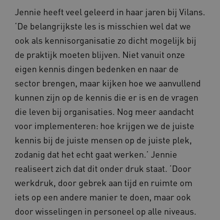
Jennie heeft veel geleerd in haar jaren bij Vilans.
‘De belangrijkste les is misschien wel dat we
ARRAffinitySameSite
Sessie
Microsoft
ook als kennisorganisatie zo dicht mogelijk bij
Corporation
.vilans.nl
de praktijk moeten blijven. Niet vanuit onze
eigen kennis dingen bedenken en naar de
sector brengen, maar kijken hoe we aanvullend
kunnen zijn op de kennis die er is en de vragen
die leven bij organisaties. Nog meer aandacht
CookieScriptConsent
11 maand
CookieScript
voor implementeren: hoe krijgen we de juiste
4 weke
www.vilans.nl
kennis bij de juiste mensen op de juiste plek,
zodanig dat het echt gaat werken.’ Jennie
realiseert zich dat dit onder druk staat. ‘Door
werkdruk, door gebrek aan tijd en ruimte om
iets op een andere manier te doen, maar ook
FPLC
.vilans.nl
20 uur
door wisselingen in personeel op alle niveaus.