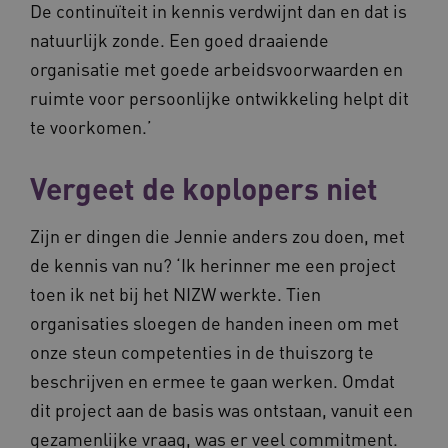
De continuïteit in kennis verdwijnt dan en dat is
natuurlijk zonde. Een goed draaiende
organisatie met goede arbeidsvoorwaarden en
ruimte voor persoonlijke ontwikkeling helpt dit
te voorkomen.’
Vergeet de koplopers niet
ASLBSA
www.vilans.nl
Sessie
Zijn er dingen die Jennie anders zou doen, met
de kennis van nu? ‘Ik herinner me een project
toen ik net bij het NIZW werkte. Tien
organisaties sloegen de handen ineen om met
onze steun competenties in de thuiszorg te
beschrijven en ermee te gaan werken. Omdat
ASLBSACORS
www.vilans.nl
Sessie
dit project aan de basis was ontstaan, vanuit een
gezamenlijke vraag, was er veel commitment.