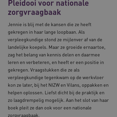
Pleidooi voor nationale
ondersch
geb
door een
pla
zorgvraagbaak
willekeur
AW
gegenere
nummer t
BCSessionID
n139.vilans.nl
1 jaar 1
Dit
wijzen al
maand
om 
Jennie is blij met de kansen die ze heeft
Het is o
ond
in elk
zor
gekregen in haar lange loopbaan. Als
paginave
ver
een site 
die
verpleegkundige stond ze mijlenver af van de
gebruikt
on
bezoekers
ope
landelijke koepels. Maar ze groeide ernaartoe,
en
pre
campagn
zag het belang van kennis delen en daarmee
te berek
BCSessionID
www.vilans.nl
Sessie
Dit
de
om 
analyser
leren en verbeteren, en heeft er een positie in
ond
van de si
zor
gekregen. Vraagstukken die ze als
ver
_ga_31KNQ7S1LN
.vilans.nl
1 jaar 1
Deze coo
die
maand
gebruikt
verpleegkundige tegenkwam op de werkvloer
on
Google A
ope
om de se
kon ze later, bij het NIZW en Vilans, oppakken en
pre
te behou
helpen oplossen. Liefst dicht bij de praktijk en
FPID
1 jaar 1
Dez
Google
_ga_G3VHK6CSBS
.vilans.nl
1 jaar 1
Deze coo
maand
om 
.vilans.nl
maand
gebruikt
zo laagdrempelig mogelijk. Aan het slot van haar
voo
Google A
om 
om de se
erv
boek pleit ze dan ook voor een nationale
te behou
VISITOR_INFO1_LIVE
5 maanden 4
Dez
zorgvraagbaak.
Google LLC
_ga_NWZZME161M
.vilans.nl
1 jaar 1
Deze coo