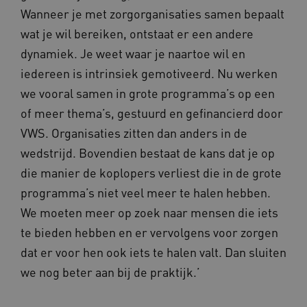
Wanneer je met zorgorganisaties samen bepaalt
wat je wil bereiken, ontstaat er een andere
dynamiek. Je weet waar je naartoe wil en
iedereen is intrinsiek gemotiveerd. Nu werken
we vooral samen in grote programma’s op een
of meer thema’s, gestuurd en gefinancierd door
VWS. Organisaties zitten dan anders in de
wedstrijd. Bovendien bestaat de kans dat je op
Provider
/
Naam
Vervaldatum
Omschrij
Domein
die manier de koplopers verliest die in de grote
Naam
Provider
/
Domein
Vervaldatum
Oms
_ga
1 jaar 1
Deze co
Google LLC
programma’s niet veel meer te halen hebben.
maand
is gekop
.vilans.nl
YSC
Sessie
Dez
Google LLC
Google U
You
We moeten meer op zoek naar mensen die iets
.youtube.com
Analytics
wee
belangri
vid
te bieden hebben en er vervolgens voor zorgen
is van d
algemee
AWSALBCORS
1 week
Voo
Amazon.com Inc.
dat er voor hen ook iets te halen valt. Dan sluiten
gebruikt
pla
n139.vilans.nl
analyses
met
we nog beter aan bij de praktijk.’
Google. 
Ch
cookie w
we 
gebruikt
pla
gebruiker
elk