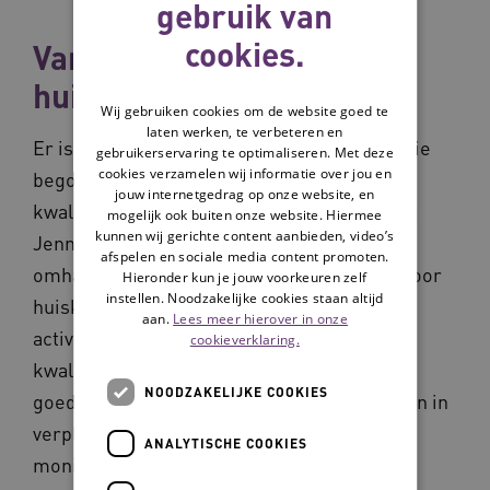
gebruik van
cookies.
Van grote zalen naar
huiskamers
Wij gebruiken cookies om de website goed te
laten werken, te verbeteren en
Er is veel veranderd in de sector sinds Jennie
gebruikerservaring te optimaliseren. Met deze
cookies verzamelen wij informatie over jou en
begon met werken. Zo is bijvoorbeeld de
jouw internetgedrag op onze website, en
kwaliteit van de zorg enorm verbeterd, vindt
mogelijk ook buiten onze website. Hiermee
kunnen wij gerichte content aanbieden, video’s
Jennie. ‘Grote zalen waar mensen niets
afspelen en sociale media content promoten.
omhanden hadden hebben plaatsgemaakt voor
Hieronder kun je jouw voorkeuren zelf
instellen. Noodzakelijke cookies staan altijd
huiskamers met een gevarieerd
aan.
Lees meer hierover in onze
activiteitenaanbod. We hebben een
cookieverklaring.
kwaliteitskader dat beschrijft wat we onder
NOODZAKELIJKE COOKIES
goede zorg verstaan, hoe we daaraan werken in
verpleeghuizen en hoe we dit kunnen
ANALYTISCHE COOKIES
monitoren. Er wordt veel meer rekening