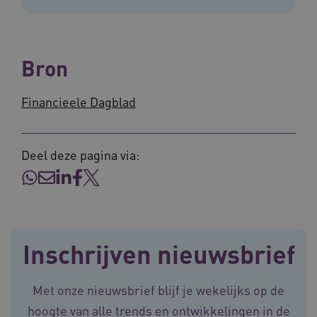
ARRAffinity
Sessie
Microsoft
Corporation
Bron
.vilans.nl
Financieele Dagblad
Deel deze pagina via:
ARRAffinitySameSite
Sessie
Microsoft
Corporation
.vilans.nl
Inschrijven nieuwsbrief
Met onze nieuwsbrief blijf je wekelijks op de
hoogte van alle trends en ontwikkelingen in de
CookieScriptConsent
11 maand
CookieScript