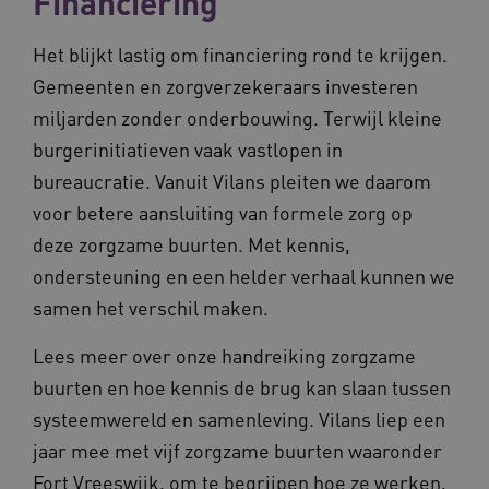
Financiering
Marketing cookies
Het blijkt lastig om financiering rond te krijgen.
Deze functionele en technische cookies zorgen
ervoor dat de website werkt. Deze cookies
Gemeenten en zorgverzekeraars investeren
worden altijd geplaatst en maken geen inbreuk
miljarden zonder onderbouwing. Terwijl kleine
op uw privacy.
burgerinitiatieven vaak vastlopen in
Naam
Provider
/
Domein
Vervalda
bureaucratie. Vanuit Vilans pleiten we daarom
__Secure-ROLLOUT_TOKEN
.youtube.com
5 maande
weken
voor betere aansluiting van formele zorg op
UMB_SESSION
www.vilans.nl
Sessie
deze zorgzame buurten. Met kennis,
ondersteuning en een helder verhaal kunnen we
samen het verschil maken.
Lees meer over onze handreiking zorgzame
__Secure-YNID
.youtube.com
5 maande
weken
buurten en hoe kennis de brug kan slaan tussen
__cf_bm
29 minut
Cloudflare Inc.
systeemwereld en samenleving. Vilans liep een
50 second
.vimeo.com
jaar mee met vijf zorgzame buurten waaronder
Fort Vreeswijk, om te begrijpen hoe ze werken,
Google Privacy Policy