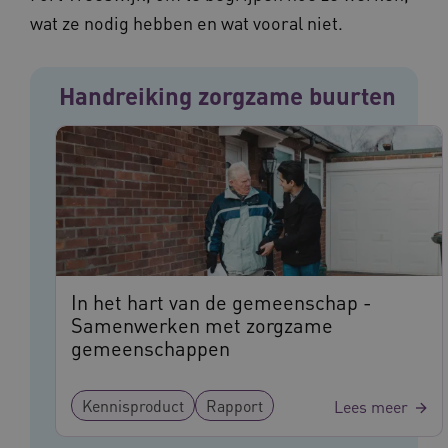
wat ze nodig hebben en wat vooral niet.
VISITOR_PRIVACY_METADATA
5 maande
YouTube
weken
.youtube.com
Handreiking zorgzame buurten
In het hart van de gemeenschap -
Samenwerken met zorgzame
BCSessionID
vilans.blueconic.net
11 maand
4 weke
gemeenschappen
Kennisproduct
Rapport
Lees meer